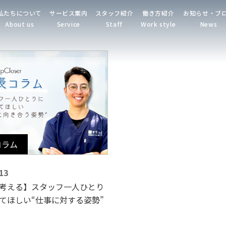
私たちについて
サービス案内
スタッフ紹介
働き方紹介
お知らせ・ブ
About us
Service
Staff
Work style
News
コラム
13
考える】スタッフ一人ひとり
てほしい“仕事に対する姿勢”