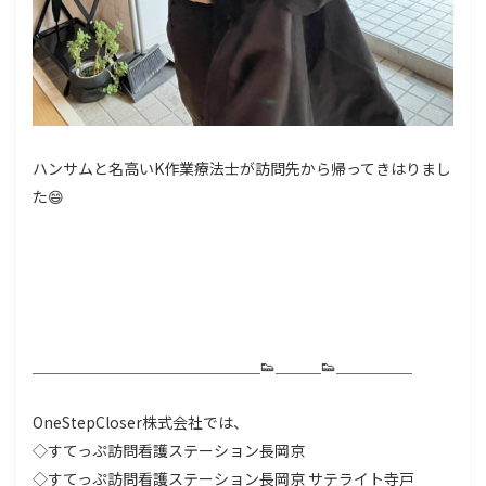
ハンサムと名高いK作業療法士が訪問先から帰ってきはりまし
た😄
＿＿＿＿＿＿＿＿＿＿＿＿＿＿＿👟＿＿＿👟＿＿＿＿＿
OneStepCloser株式会社では、
◇すてっぷ訪問看護ステーション長岡京
◇すてっぷ訪問看護ステーション長岡京 サテライト寺戸