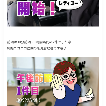
訪問は30分訪問・1時間訪問の2件でした😁
終始ニコニコ訪問の細見管理者です😁♪