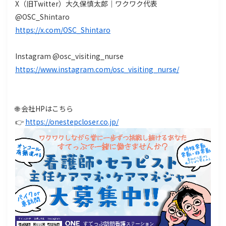
X（旧Twitter）大久保慎太郎｜ワクワク代表
@OSC_Shintaro
https://x.com/OSC_Shintaro
Instagram @osc_visiting_nurse
https://www.instagram.com/osc_visiting_nurse/
🌐 会社HPはこちら
👉
https://onestepcloser.co.jp/