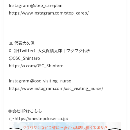
Instagram @step_careplan
https://www.instagram.com/step_carep/
👨‍⚕️ 代表大久保
X（旧Twitter）大久保慎太郎｜ワクワク代表
@OSC_Shintaro
https://x.com/OSC_Shintaro
Instagram @osc_visiting_nurse
https://www.instagram.com/osc_visiting_nurse/
🌐 会社HPはこちら
👉 https://onestepcloser.co.jp/