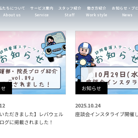
私たちについて
サービス案内
スタッフ紹介
働き方紹介
お知らせ・ブ
About us
Service
Staff
Work style
News
らせ
お知らせ
12
2025.10.24
いただきました】レバウェル
座談会インスタライブ開催
ログに掲載されました！