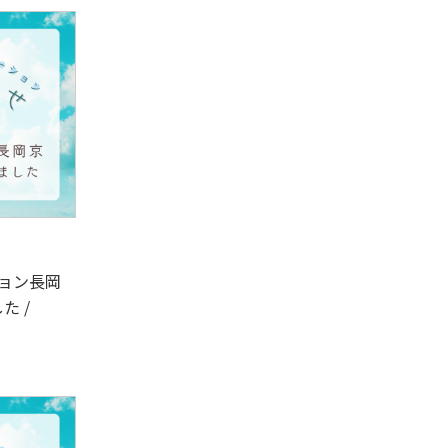
ション長岡
た /